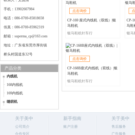
联系人：文国清
手机：13902607984
点击询价
电话：086-0769-85818658
CP-169 座式内线机（双线）|银
CP-
马鞋机
马鞋
传真：086-0769-85962319
银马鞋机针车行
银马
邮箱：superma_cp@163.com
地址：广东省东莞市厚街镇
桥头村国道东32号
点击询价
产品分类
CP-168B座式内线机（双线）|银
马鞋机
内线机
银马鞋机针车行
168内线机
169内线机
缝纫机
关于美中
新手指南
关于美中
公司简介
账户注册
售后服务
合作专区
广告服务